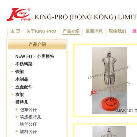
主 页
关于KING-PRO
产品介绍
最新消息
联络我们
最
产品介绍
NEW FIT - 办房模特
不锈钢架
铁架
木制品
五金配件
衣架
模特儿
包布公仔
KMWK-101 
喷漆模特儿
铁丝公仔
塑料公仔