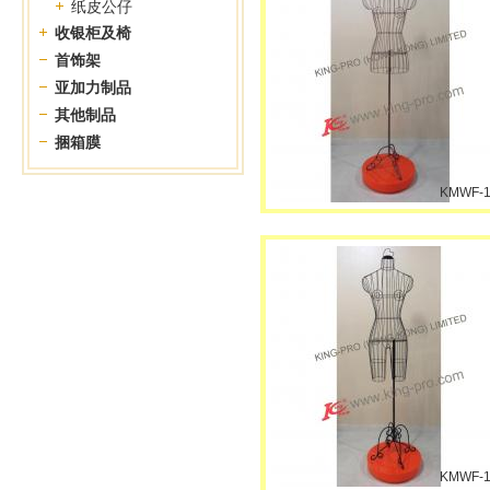
纸皮公仔
收银柜及椅
首饰架
亚加力制品
其他制品
捆箱膜
KMWF-1
KMWF-1