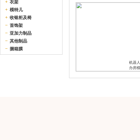
衣架
模特儿
收银柜及椅
首饰架
亚加力制品
其他制品
捆箱膜
机器
办房