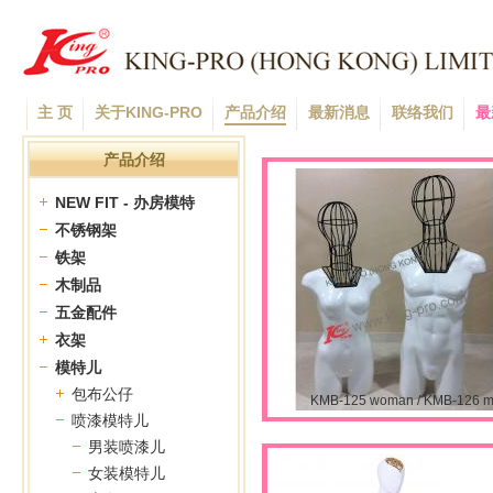
主 页
关于KING-PRO
产品介绍
最新消息
联络我们
最
产品介绍
NEW FIT - 办房模特
不锈钢架
铁架
木制品
五金配件
衣架
模特儿
包布公仔
KMB-125 woman / KMB-126 
喷漆模特儿
男装喷漆儿
女装模特儿