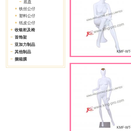
底盘
铁丝公仔
塑料公仔
纸皮公仔
收银柜及椅
首饰架
亚加力制品
其他制品
KMF-WT
捆箱膜
KMF-WT